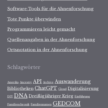
Software-Tools für die Ahnenforschung
Tote Punkte überwinden
Programmieren leicht gemacht
Quellenangaben in der Ahnenforschung
Ortsnotation in der Ahnenforschung
Schlagwörter
API
Auswanderung
Amerika
Ancestry
Archive
ChatGPT
Bibliotheken
Digitalisierung
Cloud
DNA
Dreißigjähriger Krieg
DIY
Einführung
GEDCOM
Familienchronik
Familiennamen