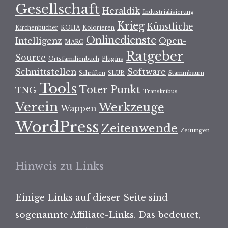
Gesellschaft
Heraldik
Industrialisierung
Krieg
Künstliche
Kirchenbücher
KOHA
Kolorieren
Onlinedienste
Intelligenz
Open-
MARC
Ratgeber
Source
Ortsfamilienbuch
Plugins
Schnittstellen
Software
Schriften
SLUB
Stammbaum
Tools
Toter Punkt
TNG
Transkribus
Verein
Werkzeuge
Wappen
WordPress
Zeitenwende
Zeitungen
Hinweis zu Links
Einige Links auf dieser Seite sind
sogenannte Affiliate-Links. Das bedeutet,